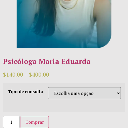
Psicóloga Maria Eduarda
$
140.00
–
$
400.00
Tipo de consulta
Comprar