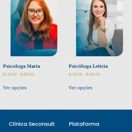
Psicologa Maria
Psicóloga Leticia
$
140.00
–
$
400.00
$
140.00
–
$
400.00
Ver opções
Ver opções
Clínica Seconsult
Plataforma