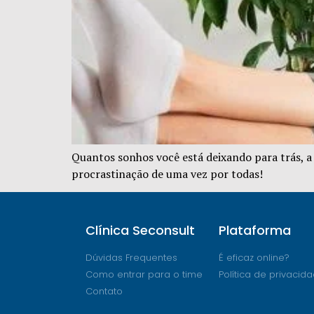
Quantos sonhos você está deixando para trás, a 
procrastinação de uma vez por todas!
Clínica Seconsult
Plataforma
Dúvidas Frequentes
É eficaz online?
Como entrar para o time
Política de privacid
Contato