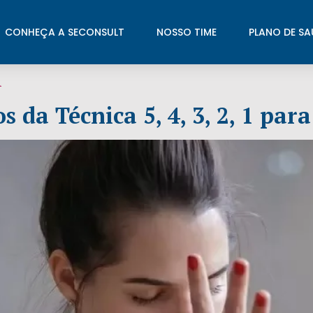
CONHEÇA A SECONSULT
NOSSO TIME
PLANO DE SA
l
s da Técnica 5, 4, 3, 2, 1 pa