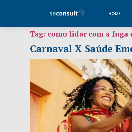
HOME
Tag:
como lidar com a fuga 
Carnaval X Saúde Emo