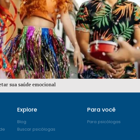
etar sua saúde emocional
Explore
Para você
Blog
Para psicólogas
ade
Buscar psicólogas